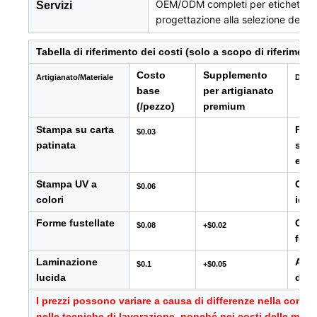
OEM/ODM completi per etichette mul
Servizi
progettazione alla selezione dei ma
Tabella di riferimento dei costi (solo a scopo di riferimento
Costo
Supplemento
Artigianato/Materiale
Descr
base
per artigianato
(/pezzo)
premium
Stampa su carta
Per 
$0.03
patinata
sull
ecc.
Stampa UV a
Offr
$0.06
colori
idea
Forme fustellate
Cons
$0.08
+$0.02
form
Laminazione
Aggi
$0.1
+$0.05
lucida
dell
I prezzi possono variare a causa di differenze nella compl
nelle tecniche di lavorazione, nonché nei costi delle mater