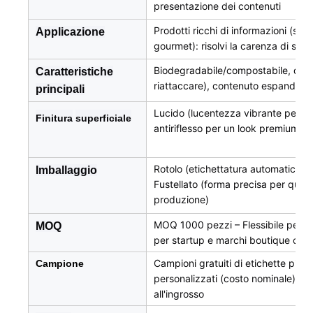
presentazione dei contenuti
Prodotti ricchi di informazioni (sier
Applicazione
gourmet): risolvi la carenza di spaz
Biodegradabile/compostabile, desig
Caratteristiche
riattaccare), contenuto espandibile
principali
Lucido (lucentezza vibrante per met
Finitura
superficiale
antiriflesso per un look premium) / 
Rotolo (etichettatura automatica per
Imballaggio
Fustellato (forma precisa per qualsi
produzione)
MOQ 1000 pezzi – Flessibile per etic
MOQ
per startup e marchi boutique che 
Campioni gratuiti di etichette pieg
Campione
personalizzati (costo nominale) - Pr
all'ingrosso