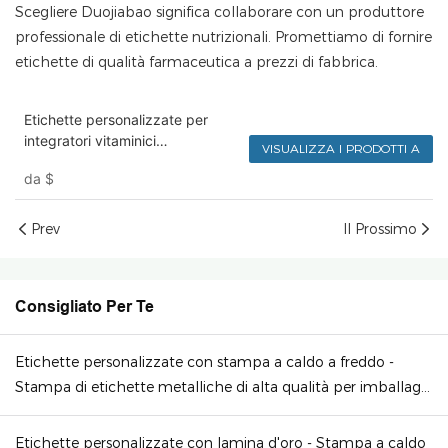
Scegliere Duojiabao significa collaborare con un produttore
professionale di etichette nutrizionali. Promettiamo di fornire
etichette di qualità farmaceutica a prezzi di fabbrica.
Etichette personalizzate per
integratori vitaminici
VISUALIZZA I PRODOTTI A
direttamente dalla fabbrica -
da
$
Opache UV per flaconi di DHA e
nutrienti
Prev
Il Prossimo
Consigliato Per Te
Etichette personalizzate con stampa a caldo a freddo -
Stampa di etichette metalliche di alta qualità per imballaggi
di lusso
Etichette personalizzate con lamina d'oro - Stampa a caldo