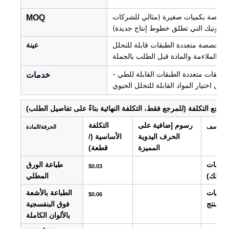
قابلة للطي مخصصة بكميات صغيرة (مثالي للشركات
MOQ
ية البوتيك التي تطلق خطوط إنتاج جديدة)
ات مخصصة متعددة الطبقات قابلة للتحلل
عينة
ار الملاءمة والمادة قبل الطلب بالجملة
ملصقات متعددة الطبقات القابلة للطي -
خدمات
لى اختيار المواد القابلة للتحلل الحيوي
رجع التكلفة (للمرجع فقط، التكلفة النهائية بناءً على تفاصيل الطلب)
رسوم إضافية على
التكلفة
وصف
الحرفة/المادة
الحرف اليدوية
الأساسية (/
المميزة
قطعة)
علومات
طباعة الورق
$0.03
لى ذلك)
المطلي
ماليات
الطباعة بالأشعة
$0.06
المنتج
فوق البنفسجية
بالألوان الكاملة