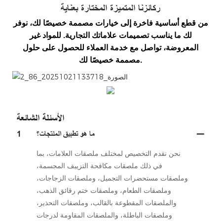
ركائزنا المتميزة المختارة بعناية
من قطع أساسية فاخرة إلى خيارات مصممة خصيصًا لك، نوفر
لك ما يناسب تصميمات علاماتك التجارية. للمواد غير
المعروضة، تواصل مع خدمة العملاء للحصول على حلول
مصممة خصيصًا لك.
微信图片_20251021133718_86_2
الأسئلة الشائعة
ما هو تطبيق المنتجات؟
1
نحن نقدم التخصيص لمختلف ملصقات العلامات، بما
في ذلك ملصقات مكافحة التزييف المجسمة،
وملصقات مستحضرات التجميل، وملصقات الزجاجات،
وملصقات الطعام، وملصقات ختم رقائق الذهب،
والملصقات المقطوعة بالقالب، وملصقات التحذير،
وملصقات الباطلة، والملصقات المقاومة لدرجات