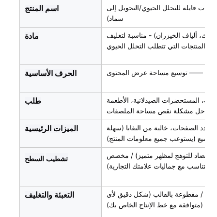
ارات قابلة للتحلل الحيوي/التحويل إلى
اسم المنتج
سماد)
اكتيك، ألياف الخيزران) - مناسبة لتغليف
مادة
المنتجات التي تتطلب التحلل الحيوي
نفسجية —— توسيع مساحة عرض المحتوى
الحرف الأساسية
عطرية، المستحضرات الصيدلانية، الأطعمة
طلب
ة) - حل مشكلة نقص مساحة الملصقات
متعدد الصفحات، خالية من البقايا (سهلة
الميزات الرئيسية
لتوسيع (يستوعب جميع معلومات المنتج)
(أنيق، مضاد للتوهج لمظهر متميز) / مخصص
تشطيب
السطح
(يتناسب مع جماليات علامتك التجارية)
يدوي) / مقطوعة بالقالب (شكل دقيق لأي
التعبئة والتغليف
صة (متوافقة مع خط الإنتاج الخاص بك)