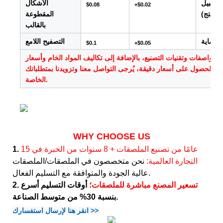
ى سبيل
الأشكال
$0.08
+$0.02
المنتج)
المقطوعة
بالقالب
الحماية
التصفيح اللامع
$0.1
+$0.05
والمواصفات وتقنيات التصنيع، بالإضافة إلى تكاليف المواد الخام وأسعار
. للحصول على أسعار دقيقة، يُرجى التواصل معنا وتزويدنا بمتطلباتك
الخاصة.
WHY CHOOSE US
15 عامًا من تصنيع الملصقات + 8 سنوات من الخبرة في
1.
التجارة العالمية:
نحن متخصصون في الملصقات/الملصقات
عالية الجودة والمتوافقة مع التسليم الفعال.
تسعير المصنع مباشرة للملصقات؛
أوقات التسليم أسرع
2.
بنسبة 30% من متوسط ​​الصناعة.
انقر هنا لإرسال استفسارك >>