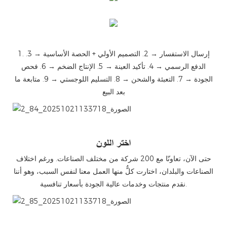
1. إرسال الاستفسار → 2. التصميم الأولي + الحصة الأساسية → 3.
الدفع الرسمي → 4. تأكيد العينة → 5. الإنتاج الضخم → 6. فحص
الجودة → 7. التعبئة والشحن → 8. التسليم اللوجستي → 9. متابعة ما
بعد البيع
微信图片_20251021133718_84_2
اختر اللون
حتى الآن، تعاونّا مع 200 شركة من مختلف الصناعات. ورغم اختلاف
الصناعات والبلدان، اختارت كلٌّ منها العمل معنا لنفس السبب، وهو أننا
نقدم منتجات وخدمات عالية الجودة بأسعار تنافسية.
微信图片_20251021133718_85_2