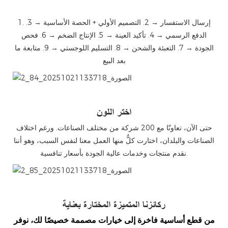
1. إرسال الاستفسار → 2. التصميم الأولي + الحصة الأساسية → 3.
الدفع الرسمي → 4. تأكيد العينة → 5. الإنتاج الضخم → 6. فحص
الجودة → 7. التعبئة والشحن → 8. التسليم اللوجستي → 9. متابعة ما
بعد البيع
微信图片_20251021133718_84_2
اختر اللون
حتى الآن، تعاونّا مع 200 شركة من مختلف الصناعات. ورغم اختلاف
الصناعات والبلدان، اختارت كلٌّ منها العمل معنا لنفس السبب، وهو أننا
نقدم منتجات وخدمات عالية الجودة بأسعار تنافسية.
微信图片_20251021133718_85_2
ركائزنا المتميزة المختارة بعناية
من قطع أساسية فاخرة إلى خيارات مصممة خصيصًا لك، نوفر