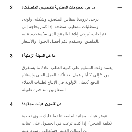
ما هي المعلومات المطلوبة لتخصيص الملصقات؟
2
يرجى تزويدنا بمقاس الملصق، وشكله، ولونه،
ومتطلبات تشطيب سطحه. إذا كنتم بحاجة إلى
اقتراحات، يُرجى إبلاغنا بالمنتج الذي سيُستخدم عليه
الملصق، وسنقدم لكم أفضل الحلول والأسعار.
ما هي المهلة الزمنية؟
3
يعتمد وقت التسليم على كمية الطلب. عادةً ما يستغرق
من 5 إلى 7 أيام عمل بعد تأكيد العمل الفني واستلام
الدفع. تُعطى الأولوية في الإنتاج لطلبات العملاء
المتعاونين منذ فترة طويلة.
هل تقدمون عينات مجانية؟
4
تتوفر عينات مجانية لملصقاتنا (ما عليك سوى تغطية
تكلفة الشحن). إذا كنت ترغب في الحصول على عينات
من أعمالك الفنية، فستُطلب رسوم عينة.