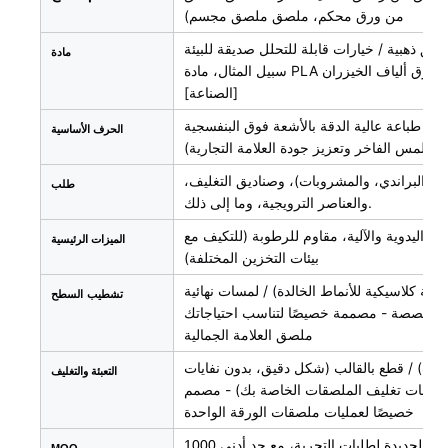
من ورق محكم، ملصق ملصق مجسم)
ق ذهبية / خيارات قابلة للتحلل صديقة للبيئة (على
مادة
سبيل المثال، مادة PLA الحيوية، ورق ألياف الخيزران) - جميعها متوافقة مع معايير سلامة التغليف
[الصناعة]
د + طباعة عالية الدقة بالأشعة فوق البنفسجية
الحرف الأساسية
 للملمس الفاخر وتعزيز جودة العلامة التجارية)
كي/البراندي، والمشروبات)، وصناديق التغليف،
طلب
والعناصر الترويجية، وما إلى ذلك.
ت اليدوية والآلية، مقاوم للرطوبة (للتكيف مع
الميزات الرئيسية
بيئات التخزين المختلفة)
أناقة كلاسيكية للأنماط الخالدة) / لمسات نهائية
تشطيب
السطح
مخصصة - مصممة خصيصًا لتناسب احتياجاتك
ملصق العلامة الجمالية
ات) / قطع بالقالب (شكل دقيق، بدون نفايات
التعبئة والتغليف
تياجات تغليف الملصقات الخاصة بك) - مصمم
خصيصًا لعمليات ملصقات الورقة الواحدة
1000 قطعة (دعم العلامات التجارية البوتيكية أو الشركات المصنعة الجديدة لطلبات التجربة، مع حد أدنى