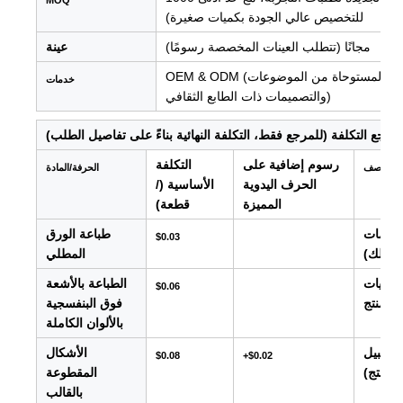
MOQ
للتخصيص عالي الجودة بكميات صغيرة)
مجانًا (تتطلب العينات المخصصة رسومًا)
عينة
OEM & ODM (توفير حلول التصميم والحرفية، بما في ذلك التصميمات المستوحاة من الموضوعات
خدمات
والتصميمات ذات الطابع الثقافي)
رجع التكلفة (للمرجع فقط، التكلفة النهائية بناءً على تفاصيل الطلب)
رسوم إضافية على
التكلفة
وصف
الحرفة/المادة
الحرف اليدوية
الأساسية (/
المميزة
قطعة)
علومات
طباعة الورق
$0.03
لى ذلك)
المطلي
ماليات
الطباعة بالأشعة
$0.06
المنتج
فوق البنفسجية
بالألوان الكاملة
ى سبيل
الأشكال
$0.08
+$0.02
المنتج)
المقطوعة
بالقالب