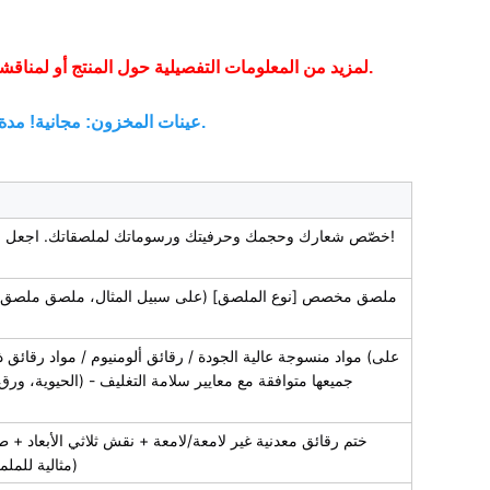
لمزيد من المعلومات التفصيلية حول المنتج أو لمناقشة متطلباتك المخصصة، لا تتردد في الاتصال بنا في أي وقت.
عينات المخزون: مجانية! مدة التسليم: يوم إلى يومين عمل (رسوم الشحن على حسابك).
خصّص شعارك وحجمك وحرفيتك ورسوماتك لملصقاتك. اجعل منتجاتك مميزة في السوق! استفسر الآن!
ملصق مخصص [نوع الملصق] (على سبيل المثال، ملصق ملصق 
مواد منسوجة عالية الجودة / رقائق ألومنيوم / مواد رقائق ذهبية
ختم رقائق معدنية غير لامعة/لامعة + نقش ثلاثي الأبعاد + ط
(مثالية للملم