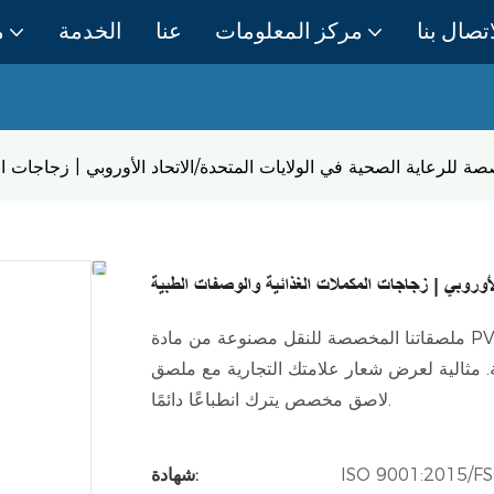
اتصال بنا
مركز المعلومات
عنا
الخدمة
م
للرعاية الصحية في الولايات المتحدة/الاتحاد الأوروبي | زجاجات ال
أوروبي | زجاجات المكملات الغذائية والوصفات الطبية
ملصقاتنا المخصصة للنقل مصنوعة من مادة PVC عالية الجودة، وتتميز بطباعة ملونة بتقنية النقش والطباعة
ة. مثالية لعرض شعار علامتك التجارية مع ملصق
لاصق مخصص يترك انطباعًا دائمًا.
ISO 9001:2015/
شهادة: