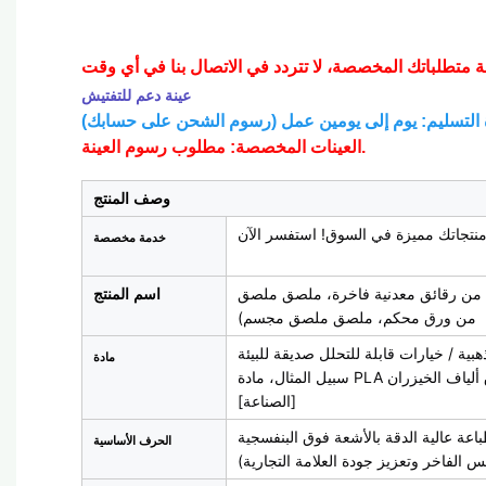
عينة دعم للتفتيش
العينات المخصصة: مطلوب رسوم العينة.
وصف المنتج
خدمة مخصصة
من رقائق معدنية فاخرة، ملصق ملصق
اسم المنتج
من ورق محكم، ملصق ملصق مجسم)
 / خيارات قابلة للتحلل صديقة للبيئة (على
مادة
سبيل المثال، مادة PLA الحيوية، ورق ألياف الخيزران) - جميعها متوافقة مع معايير سلامة التغليف
[الصناعة]
باعة عالية الدقة بالأشعة فوق البنفسجية
الحرف الأساسية
س الفاخر وتعزيز جودة العلامة التجارية)