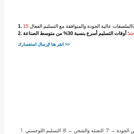
1.
ت؛
2.
انقر هنا لإرسال استفسارك >>
1. إرسال الاستفسار → 2. التصميم الأولي + الحصة الأساسية → 3. الدفع الرسمي → 4. تأكيد العينة → 5. الإنتاج الضخم → 6. فحص الجودة → 7. التعبئة والشحن → 8. التسليم اللوجستي