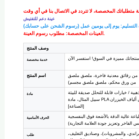
عينة دعم للتفتيش
العينات المخصصة: مطلوب رسوم العينة.
وصف المنتج
خدمة مخصصة
من رقائق معدنية فاخرة، ملصق ملصق
اسم المنتج
من ورق محكم، ملصق ملصق مجسم)
ة / خيارات قابلة للتحلل صديقة للبيئة (على
مادة
سبيل المثال، مادة PLA الحيوية، ورق ألياف الخيزران) - جميعها متوافقة مع معايير سلامة التغليف
[الصناعة]
باعة عالية الدقة بالأشعة فوق البنفسجية
الحرف الأساسية
س الفاخر وتعزيز جودة العلامة التجارية)
راندي، والمشروبات)، وصناديق التغليف،
طلب