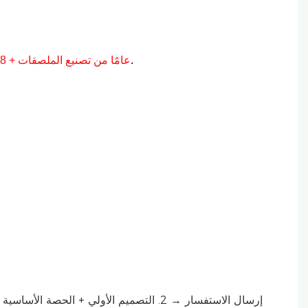
نحن متخصصون في الملصقات/الملصقات عالية الجودة والمتوافقة مع التسليم الفعال.
15 عامًا من تصنيع الملصقات + 8 سنوات من الخبرة في التجارة العالمية: