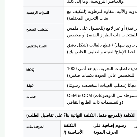
والعناصر الترويجية، وما إلى ذلك.
وية والآلية، مقاوم للرطوبة (للتكيف مع
الميزات الرئيسية
بيئات التخزين المختلفة)
لراقية) أو غير لامع (للحصول على ملمس
تشطيب
السطح
للمنتجات ذات الطراز القديم) أو مخصص
بيق يدوي سهل) / قطع بالقالب (شكل دقيق
التعبئة والتغليف
خط الإنتاج/التعبئة والتغليف الخاص بك)
1000 قطعة (دعم العلامات التجارية البوتيكية أو الشركات المصنعة الجديدة لطلبات التجربة، مع حد أدنى
MOQ
للتخصيص عالي الجودة بكميات صغيرة)
مجانًا (تتطلب العينات المخصصة رسومًا)
عينة
OEM & ODM (توفير حلول التصميم والحرفية، بما في ذلك التصميمات المستوحاة من الموضوعات
خدمات
والتصميمات ذات الطابع الثقافي)
تكلفة (للمرجع فقط، التكلفة النهائية بناءً على تفاصيل الطلب)
رسوم إضافية على
التكلفة
ف
الحرفة/المادة
الحرف اليدوية
الأساسية (/