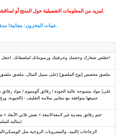
لمزيد من المعلومات التفصيلية حول المنتج أو لمناقشة متطلباتك المخصصة، لا تتردد في الاتصال بنا في أي وقت.
عينات المخزون: مجانية! مدة التسليم: يوم إلى يومين عمل (رسوم الشحن على حسابك).
خصّص شعارك وحجمك وحرفيتك ورسوماتك لملصقاتك. اجعل منتجاتك مميزة في السوق! استفسر الآن!
ملصق مخصص [نوع الملصق] (على سبيل المثال، ملصق ملصق 
مواد منسوجة عالية الجودة / رقائق ألومنيوم / مواد رقائق ذهبي
ختم رقائق معدنية غير لامعة/لامعة + نقش ثلاثي الأبعاد + ط
(مثالية للملم
الزجاجات (النبيذ، والمشروبات الروحية مثل الويسكي/الب