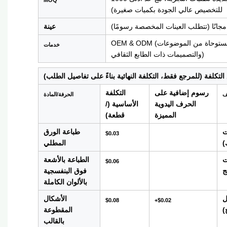
MOQ
للتخصيص عالي الجودة بكميات صغيرة)
مجانًا (تتطلب العينات المخصصة رسومًا)
عينة
OEM & ODM (توفير حلول التصميم والحرفية، بما في ذلك التصميمات المستوحاة من الموضوعات
خدمات
والتصميمات ذات الطابع الثقافي)
تكلفة (للمرجع فقط، التكلفة النهائية بناءً على تفاصيل الطلب)
رسوم إضافية على
التكلفة
ف
الحرفة/المادة
الحرف اليدوية
الأساسية (/
المميزة
قطعة)
ت
طباعة الورق
$0.03
)
المطلي
ت
الطباعة بالأشعة
$0.06
ج
فوق البنفسجية
بالألوان الكاملة
ل
الأشكال
$0.08
+$0.02
)
المقطوعة
بالقالب