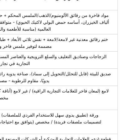
مواد فاخرة من رقائق الألومنيوم/الذهب/الملمس المحكم + حل
العالمية (مناسبة للأطعمة و
ختم رقائق معدنية غير لامعة/لامعة + نقش ثلاثي الأبعاد + طبا
مصممة لتوفير ملمس فاخر وتعز
الزجاجات وصناديق التغليف والسلع الترويجية والعناصر المستخد
التجارية في تجار
صديق للبيئة (قابل للتحلل/التحويل إلى سماد)، صناعة يدوية رائعة،
يدويًا، مقاوم للرطوبة - م
لامع (لمعان فاخر للعلامات التجارية الراقية) / غير لامع (أناقة 
مخصص
ورقة (تطبيق يدوي سهل للاستخدام الفردي للملصقات) /
لتصميمات ملصقات فريدة) / مخصص (يتوافق مع احتياجات
خ