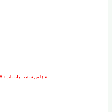
نحن متخصصون في الملصقات/الملصقات عالية الجودة والمتوافقة مع التسليم الفعال.
15 عامًا من تصنيع الملصقات + 8 سنوات من الخبرة في التجارة العالمية: