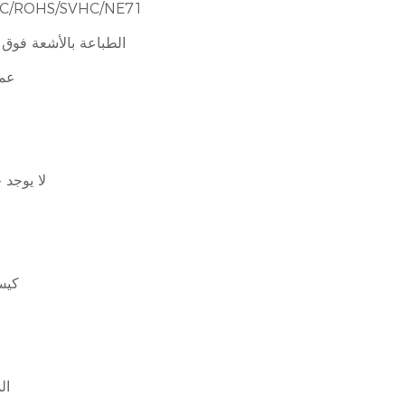
FSC/ROHS/SVHC/NE71
الطباعة بالأشعة فوق
عمل
لا يوجد 
كيس
ال