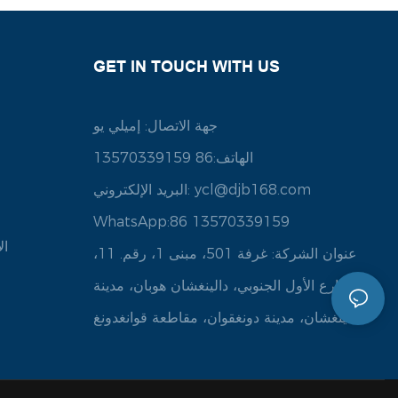
GET IN TOUCH WITH US
جهة الاتصال: إميلي يو
الهاتف:86 13570339159
ycl@djb168.com
البريد الإلكتروني:
WhatsApp:86 13570339159
ال
عنوان الشركة: غرفة 501، مبنى 1، رقم. 11،
الشارع الأول الجنوبي، دالينغشان هوبان، مدينة
دالينغشان، مدينة دونغقوان، مقاطعة قوانغدونغ