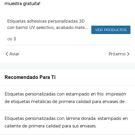
muestra gratuita!
Etiquetas adhesivas personalizadas 3D
con barniz UV selectivo, acabado mate,
VER PRODUCTOS
impermeables y ecológicas, directas de
de
$
fábrica para botellas y frascos.
Aviar
Próximo
Recomendado Para Ti
Etiquetas personalizadas con estampado en frío: impresión
de etiquetas metálicas de primera calidad para envases de
lujo.
Etiquetas personalizadas con lámina dorada: estampado en
caliente de primera calidad para sus envases.