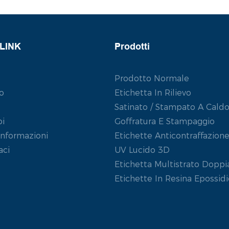
LINK
Prodotti
Prodotto Normale
o
Etichetta In Rilievo
Satinato / Stampato A Cald
oi
Goffratura E Stampaggio
Informazioni
Etichette Anticontraffazion
aci
UV Lucido 3D
Etichetta Multistrato Doppi
Etichette In Resina Epossidi