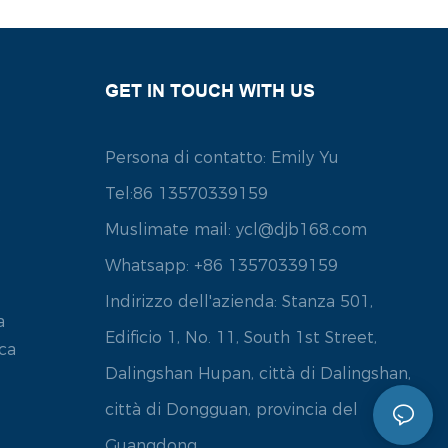
GET IN TOUCH WITH US
Persona di contatto: Emily Yu
Tel:86 13570339159
o
Muslimate mail:
ycl@djb168.com
e
Whatsapp: +86 13570339159
Indirizzo dell'azienda: Stanza 501,
a
Edificio 1, No. 11, South 1st Street,
ca
Dalingshan Hupan, città di Dalingshan,
città di Dongguan, provincia del
Guangdong