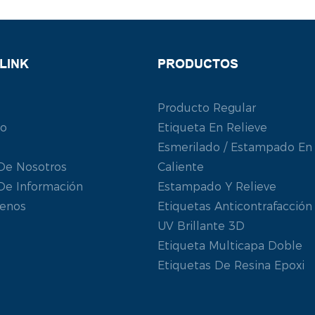
LINK
PRODUCTOS
Producto Regular
to
Etiqueta En Relieve
Esmerilado / Estampado En
De Nosotros
Caliente
De Información
Estampado Y Relieve
tenos
Etiquetas Anticontrafacción
UV Brillante 3D
Etiqueta Multicapa Doble
Etiquetas De Resina Epoxi