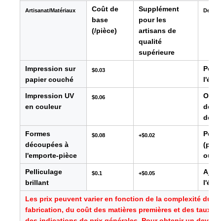
Coût de
Supplément
Artisanat/Matériaux
Descri
base
pour les
(/pièce)
artisans de
qualité
supérieure
Impression sur
Pour 
$0.03
papier couché
l'éti
Impression UV
Offre
$0.06
en couleur
défin
des p
Formes
Perme
$0.08
+$0.02
découpées à
(par
l'emporte-pièce
ou li
Pelliculage
Ajout
$0.1
+$0.05
brillant
l'éti
Les prix peuvent varier en fonction de la complexité du 
fabrication, du coût des matières premières et des taux d
des indications de prix générales. Pour obtenir un devis pr