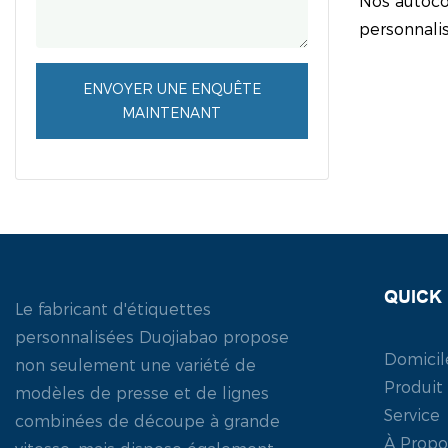
Nos autocol
Rouleau É
personnali
De Conten
de haute qu
impression
ENVOYER UNE ENQUÊTE
d'une impr
MAINTENANT
motifs écla
pour mettre
marque ave
personnalis
impression
QUICK 
Le fabricant d'étiquettes
personnalisées Duojiabao propose
Domicil
non seulement une variété de
Produit
modèles de presse et de lignes
Service
combinées de découpe à grande
À Propo