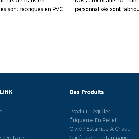
lants de transfert
Nos autocollants de trans
tanche Pour Tous Types
Usine | Autocollants La
sés sont fabriqués en PVC
personnalisés sont fabri
eurs
Inviolables Et Anti-Con
alité et bénéficient d'une
de haute qualité et bénéf
 couleur en gaufrage et
impression couleur en ga
ession UV, garantissant des
d'une impression UV, gara
tants et durables. Parfaits
motifs éclatants et durabl
 en valeur le logo de votre
pour mettre en valeur le 
c un autocollant adhésif
marque avec un autocolla
é qui laissera une
personnalisé qui laissera 
 durable.
impression durable.
LINK
Des Produits
e
Produit Régulier
Étiquette En Relief
Givré / Estampé À Chaud
s De Nous
Gaufrage Et Estampage