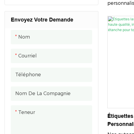
Directeme
personnali
Verres De
de haute qu
Envoyez Votre Demande
impression 
impression
designs écl
Nom
pour mettre
marque grâ
Courriel
personnalis
impression
Téléphone
Nom De La Compagnie
Teneur
Étiquette
Personnali
Impressio