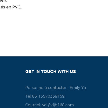
fert
ser
qués en PVC
trefaçon
icient d'une
ufrage et
ntissant des
es. Parfaits
logo de votre
nt adhésif
une
GET IN TOUCH WITH US
Personne à contacter : Emily Yu
Tel:86 13570339159
Courriel:
ycl@djb168.com