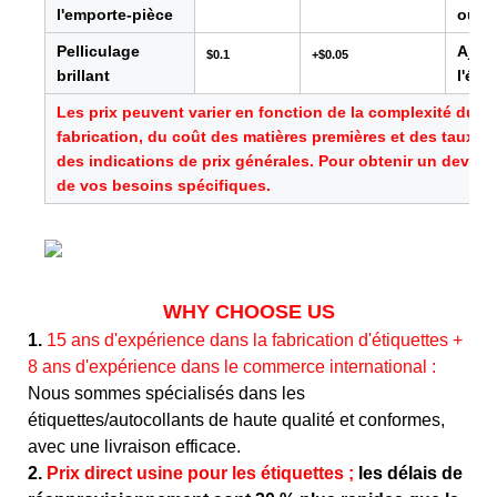
l'emporte-pièce
ou li
Pelliculage
Ajout
$0.1
+$0.05
brillant
l'éti
Les prix peuvent varier en fonction de la complexité du 
fabrication, du coût des matières premières et des taux d
des indications de prix générales. Pour obtenir un devis pr
de vos besoins spécifiques.
WHY CHOOSE US
1.
15 ans d'expérience dans la fabrication d'étiquettes +
8 ans d'expérience dans le commerce international :
Nous sommes spécialisés dans les
étiquettes/autocollants de haute qualité et conformes,
avec une livraison efficace.
2.
Prix direct usine pour les étiquettes ;
les délais de