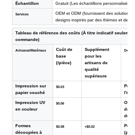
Échantillon
Gratuit (Les échantillons personnalisés s
OEM et ODM (fournissent des solutions de
Services
designs inspirés par des thèmes et des cu
Tableau de référence des coûts (À titre indicatif seulement
commande)
Coût de
Supplément
Artisanat/Matériaux
Descri
base
pour les
(/pièce)
artisans de
qualité
supérieure
Impression sur
Pour 
$0.03
papier couché
l'éti
Impression UV
Offre
$0.06
en couleur
défin
des p
Formes
Perme
$0.08
+$0.02
découpées à
(par