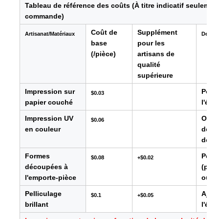
Tableau de référence des coûts (À titre indicatif seulement
commande)
Coût de
Supplément
Artisanat/Matériaux
Descri
base
pour les
(/pièce)
artisans de
qualité
supérieure
Impression sur
Pour 
$0.03
papier couché
l'éti
Impression UV
Offre
$0.06
en couleur
défin
des p
Formes
Perme
$0.08
+$0.02
découpées à
(par
l'emporte-pièce
ou li
Pelliculage
Ajout
$0.1
+$0.05
brillant
l'éti