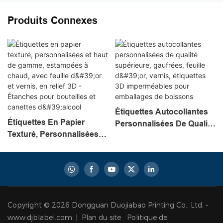
Produits Connexes
Étiquettes Autocollantes
Étiquettes En Papier
Personnalisées De Qualité
Texturé, Personnalisées
Supérieure, Gaufrées,
Et Haut De Gamme,
Feuille D'or, Vernis,
Estampées À Chaud, Avec
Étiquettes 3D
Feuille D'or Et Vernis, En
Imperméables Pour
Relief 3D - Étanches Pour
Emballages De Boissons
Bouteilles Et Canettes
Copyright © 2026 Dongguan Duojiabao Printing Co., Ltd. -
D'alcool
www.djblabel.com |
Plan du site
Politique de