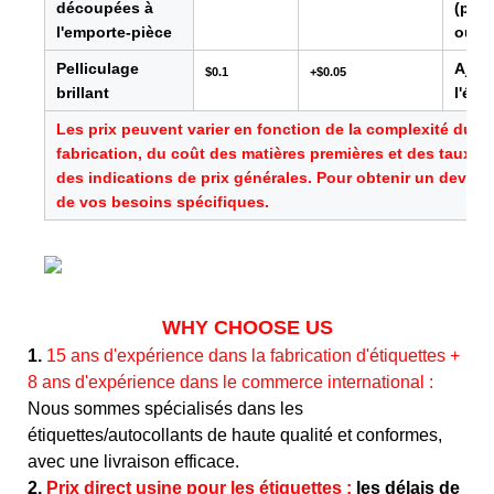
découpées à
(par
l'emporte-pièce
ou li
Pelliculage
Ajout
$0.1
+$0.05
brillant
l'éti
Les prix peuvent varier en fonction de la complexité du 
fabrication, du coût des matières premières et des taux d
des indications de prix générales. Pour obtenir un devis pr
de vos besoins spécifiques.
WHY CHOOSE US
1.
15 ans d'expérience dans la fabrication d'étiquettes +
8 ans d'expérience dans le commerce international :
Nous sommes spécialisés dans les
étiquettes/autocollants de haute qualité et conformes,
avec une livraison efficace.
2.
Prix direct usine pour les étiquettes ;
les délais de