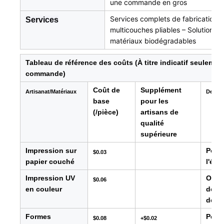
une commande en gros
Services complets de fabrication 
Services
multicouches pliables – Solutions d
matériaux biodégradables
Tableau de référence des coûts (À titre indicatif seulement
commande)
Coût de
Supplément
Artisanat/Matériaux
Descri
base
pour les
(/pièce)
artisans de
qualité
supérieure
Impression sur
Pour 
$0.03
papier couché
l'éti
Impression UV
Offre
$0.06
en couleur
défin
des p
Formes
Perme
$0.08
+$0.02